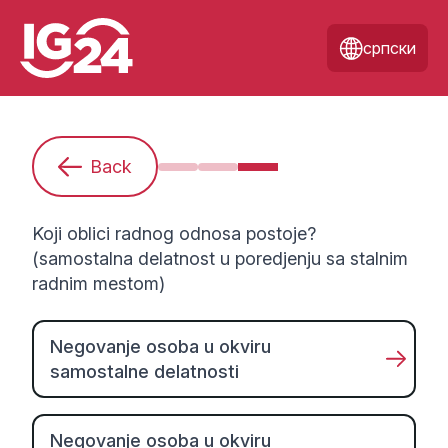
српски
Back
Ja sam početnica/početnik. Šta mo
Kako ću se najbolje pripremiti
Koji oblici radnog odnos
Koji oblici radnog odnosa postoje?
(samostalna delatnost u poredjenju sa stalnim
radnim mestom)
Negovanje osoba u okviru
samostalne delatnosti
Negovanje osoba u okviru