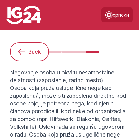
српски
Back
Ja sam početnica/početnik. Šta mo
Kako ću se najbolje pripremiti
Koji oblici radnog odnos
Negovanje osoba u o
Negovanje osoba u okviru nesamostalne
delatnosti (zaposlenje, radno mesto)
Osoba koja pruža usluge lične nege kao
zaposlena/i, može biti zaposlena direktno kod
osobe kojoj je potrebna nega, kod njenih
članova porodice ili kod neke od organizacija
za pomoć (npr. Hilfswerk, Diakonie, Caritas,
Volkshilfe). Uslovi rada se regulišu ugovorom
o radu. Osoba koja pruža usluge lične nege