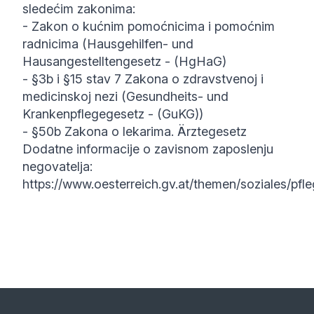
sledećim zakonima:
- Zakon o kućnim pomoćnicima i pomoćnim
radnicima (Hausgehilfen- und
Hausangestelltengesetz -
(HgHaG)
- §3b i §15 stav 7 Zakona o zdravstvenoj i
medicinskoj nezi (Gesundheits- und
Krankenpflegegesetz -
(GuKG)
)
- §50b Zakona o lekarima.
Ärztegesetz
Dodatne informacije o zavisnom zaposlenju
negovatelja:
https://www.oesterreich.gv.at/themen/soziales/pfl