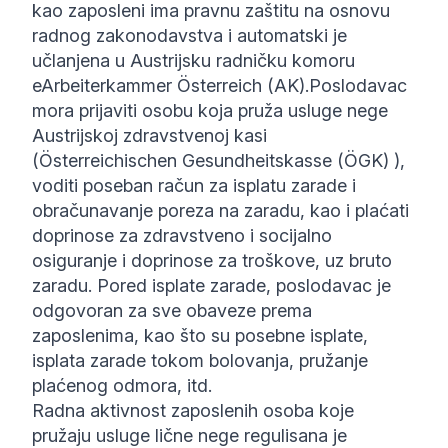
kao zaposleni ima pravnu zaštitu na osnovu
radnog zakonodavstva i automatski je
učlanjena u Austrijsku radničku komoru
e
Arbeiterkammer Österreich (AK)
.Poslodavac
mora prijaviti osobu koja pruža usluge nege
Austrijskoj zdravstvenoj kasi
(
Österreichischen Gesundheitskasse (ÖGK)
),
voditi poseban račun za isplatu zarade i
obračunavanje poreza na zaradu, kao i plaćati
doprinose za zdravstveno i socijalno
osiguranje i doprinose za troškove, uz bruto
zaradu. Pored isplate zarade, poslodavac je
odgovoran za sve obaveze prema
zaposlenima, kao što su posebne isplate,
isplata zarade tokom bolovanja, pružanje
plaćenog odmora, itd.
Radna aktivnost zaposlenih osoba koje
pružaju usluge lične nege regulisana je