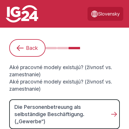
Slovensky
Back
Som nováčikom. Čo potrebujem ve
Ako sa mám pripraviť na túto 
Aké pracovné modely exis
Aké pracovné modely existujú? (živnosť vs.
zamestnanie)
Aké pracovné modely existujú? (živnosť vs.
zamestnanie)
Die Personenbetreuung als
selbständige Beschäftigung.
(„Gewerbe“)