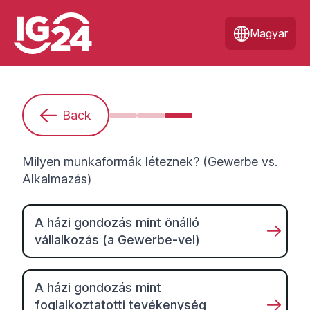
Magyar
Back
Kezdő vagyok. Mit kell tudnom?
Hogyan készüljek fel egy mun
Milyen munkaformák léte
Milyen munkaformák léteznek? (Gewerbe vs.
Alkalmazás)
A házi gondozás mint önálló
vállalkozás (a Gewerbe-vel)
A házi gondozás mint
foglalkoztatotti tevékenység