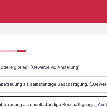
ch bin Anfänger:in. Was muss ich wissen?
Wie bereite ich mich auf einen Arbeitsplatz vor?
Welche Arbeitsmodelle gibt es? (Gewerbe vs. 
odelle gibt es? (Gewerbe vs. Anstellung)
betreuung als selbständige Beschäftigung. („Gewer
betreuung als unselbständige Beschäftigung. („Anst