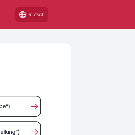
Deutsch
Anstellung)
be“)
ellung“)