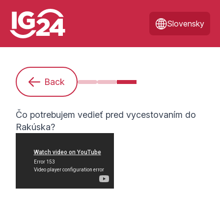
Slovensky
Back
Som nováčikom. Čo potrebujem ve
Ako sa mám pripraviť na túto 
Čo potrebujem vedieť pr
Čo potrebujem vedieť pred vycestovaním do
Rakúska?