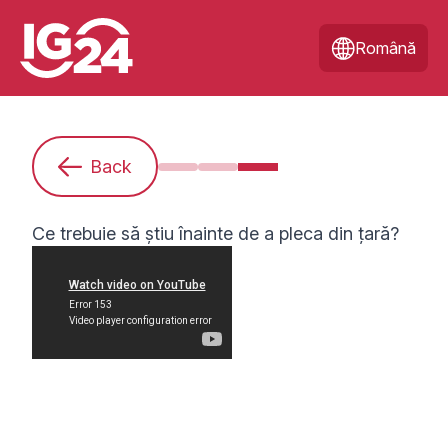
Română
Back
Sunt începătoare/începător. Ce treb
Cum mă pregătesc pentru un 
Ce trebuie să știu înainte 
Ce trebuie să știu înainte de a pleca din țară?