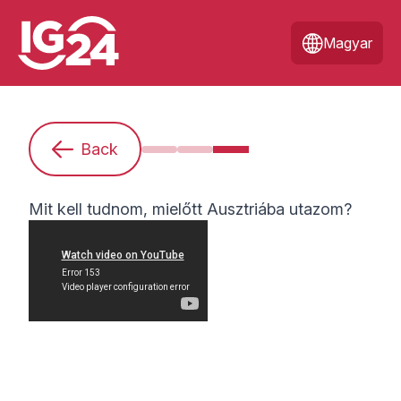
Magyar
Back
Kezdő vagyok. Mit kell tudnom?
Hogyan készüljek fel egy mun
Mit kell tudnom, mielőtt 
Mit kell tudnom, mielőtt Ausztriába utazom?