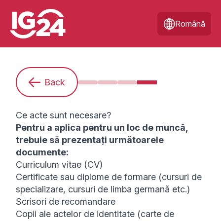
Română
Back
Sunt începătoare/începător. Ce treb
Cum mă pregătesc pentru un 
Caut un loc de muncă
Ce acte sunt necesa
Ce acte sunt necesare?
Pentru a aplica pentru un loc de muncă,
trebuie să prezentați următoarele
documente:
Curriculum vitae (CV)
Certificate sau diplome de formare (cursuri de
specializare, cursuri de limba germană etc.)
Scrisori de recomandare
Copii ale actelor de identitate (carte de