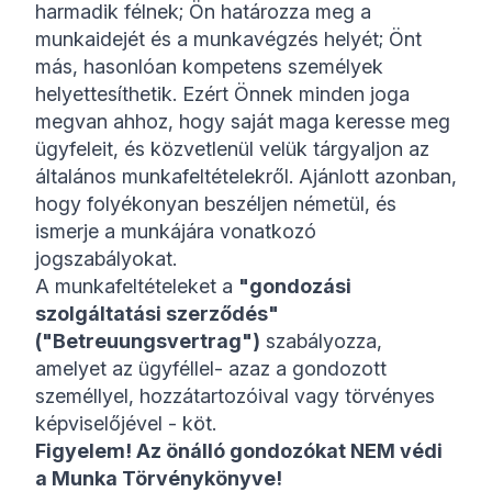
harmadik félnek; Ön határozza meg a
munkaidejét és a munkavégzés helyét; Önt
más, hasonlóan kompetens személyek
helyettesíthetik. Ezért Önnek minden joga
megvan ahhoz, hogy saját maga keresse meg
ügyfeleit, és közvetlenül velük tárgyaljon az
általános munkafeltételekről. Ajánlott azonban,
hogy folyékonyan beszéljen németül, és
ismerje a munkájára vonatkozó
jogszabályokat.
A munkafeltételeket a
"gondozási
szolgáltatási szerződés"
("Betreuungsvertrag")
szabályozza,
amelyet az ügyféllel- azaz a gondozott
személlyel, hozzátartozóival vagy törvényes
képviselőjével - köt.
Figyelem! Az önálló gondozókat NEM védi
a Munka Törvénykönyve!