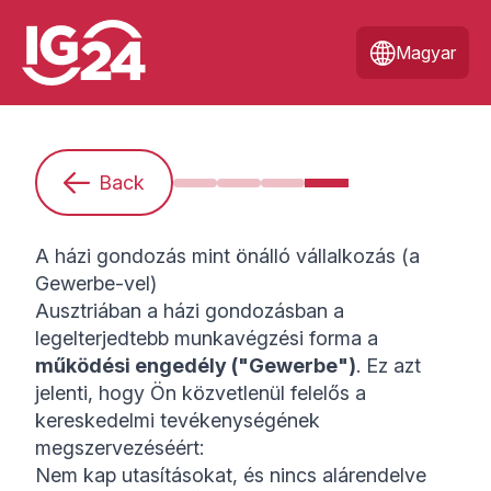
Magyar
Back
Kezdő vagyok. Mit kell tudnom?
Általános információk a házi 
Milyen munkaformák léte
A házi gondozás mint
A házi gondozás mint önálló vállalkozás (a
Gewerbe-vel)
Ausztriában a házi gondozásban a
legelterjedtebb munkavégzési forma a
működési engedély ("Gewerbe")
. Ez azt
jelenti, hogy Ön közvetlenül felelős a
kereskedelmi tevékenységének
megszervezéséért:
Nem kap utasításokat, és nincs alárendelve