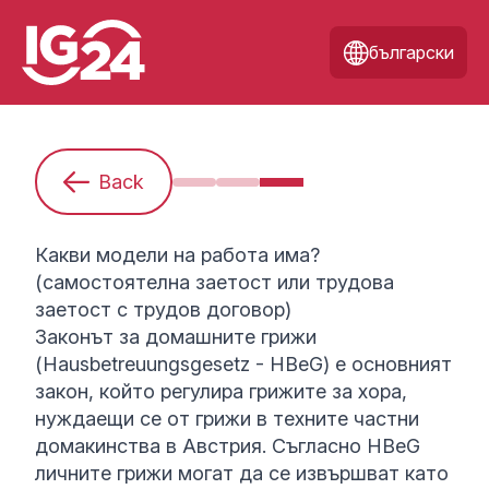
български
Back
Аз съм начинаещ(а). Какво трябв
Обща информация за личнот
Какви модели на работа
Какви модели на работа има?
(самостоятелна заетост или трудова
заетост с трудов договор)
Законът за домашните грижи
(
Hausbetreuungsgesetz - HBeG
) е основният
закон, който регулира грижите за хора,
нуждаещи се от грижи в техните частни
домакинства в Австрия. Съгласно HBeG
личните грижи могат да се извършват като